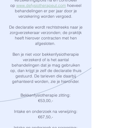
verzekeringspolis na en controleer
op
www.defysiotherapeut.com
hoeveel
behandelingen er per jaar door je
verzekering worden vergoed.
De declaratie wordt rechtstreeks naar je
zorgverzekeraar verzonden; de praktijk
heeft hierover contracten met hen
afgesloten.
Ben je niet voor bekkenfysiotherapie
verzekerd of is het aantal
behandelingen dat je mag gebruiken
op, dan krijgt je zelf de declaratie thuis
gestuurd. De tarieven die daarbij
gehanteerd worden, zie je hieronder.
Bekkenfysiotherapie zitting:
€53,00,-
Intake en onderzoek na verwijzing:
€67,50,-
Intake en onderzoek na screening: